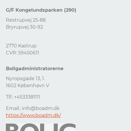
G/F Kongelundsparken (290)
Restrupvej 25-88
Bryrupvej 30-92
2770 Kastrup
CVR: 59450611
Boligadministratorerne
Nyropsgade 13, 1.
1602 København V
Tlf.: +4533381111
Email.:
info@boadm.dk
https://www.boadm.dk/