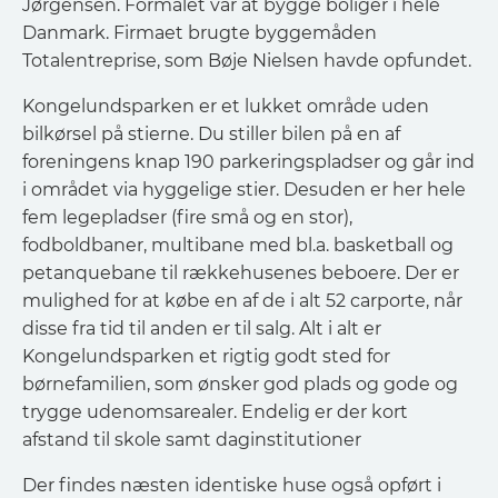
Jørgensen. Formålet var at bygge boliger i hele
Danmark. Firmaet brugte byggemåden
Totalentreprise, som Bøje Nielsen havde opfundet.
Kongelundsparken er et lukket område uden
bilkørsel på stierne. Du stiller bilen på en af
foreningens knap 190 parkeringspladser og går ind
i området via hyggelige stier. Desuden er her hele
fem legepladser (fire små og en stor),
fodboldbaner, multibane med bl.a. basketball og
petanquebane til rækkehusenes beboere. Der er
mulighed for at købe en af de i alt 52 carporte, når
disse fra tid til anden er til salg. Alt i alt er
Kongelundsparken et rigtig godt sted for
børnefamilien, som ønsker god plads og gode og
trygge udenomsarealer. Endelig er der kort
afstand til skole samt daginstitutioner
Der findes næsten identiske huse også opført i