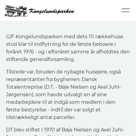
G/F Kongelundsparken med dets 111 rækkehuse
stod klar til indflytning for de første beboere i
foråret 1976 - og i efteråret samme år afholdtes den
stiftende generalforsamling.
Tilstede var, foruden de nybagte husejere, også
repræsentanter fra bygherren: Dansk
Totalentreprise (D.T. - Bøje Nielsen og Axel Juhl-
Jørgensen), som havde udvalgt en af sine
medarbejdere til at indgå som medlem i den
første bestyrelse - indtil der var solgt et
tilstrækkeligt antal parceller.
DT blev stiftet I 1970 af Bøje Nielsen og Axel Juhl-